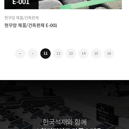
현무암 제품/건축판재
현무암 제품/건축판재 E-001
11
12
13
14
15
16
한국석재와 함께