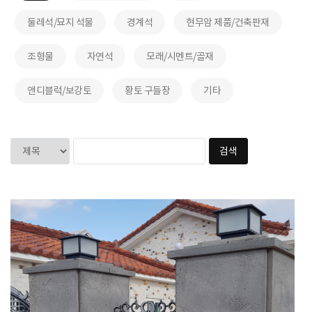
둘레석/묘지 석물
경계석
현무암 제품/건축판재
조형물
자연석
모래/시멘트/골재
앤디블럭/보강토
황토 구들장
기타