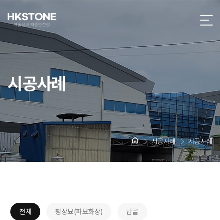
시공사례
시공사례
시공사례
전체
평장묘(파묘화장)
납골