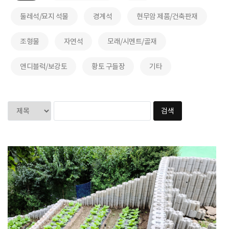
둘레석/묘지 석물
경계석
현무암 제품/건축판재
조형물
자연석
모래/시멘트/골재
앤디블럭/보강토
황토 구들장
기타