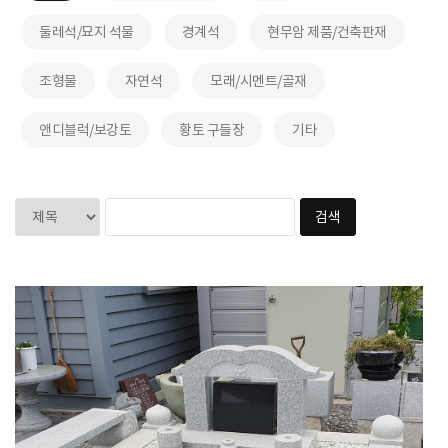
둘레석/묘지 석물
경계석
현무암 제품/건축판재
조형물
자연석
모래/시멘트/골재
앤디블럭/보강토
황토 구들장
기타