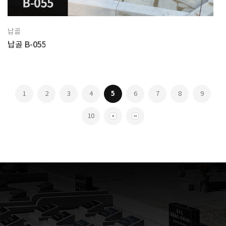
납골
납골 B-055
1
2
3
4
5
6
7
8
9
10