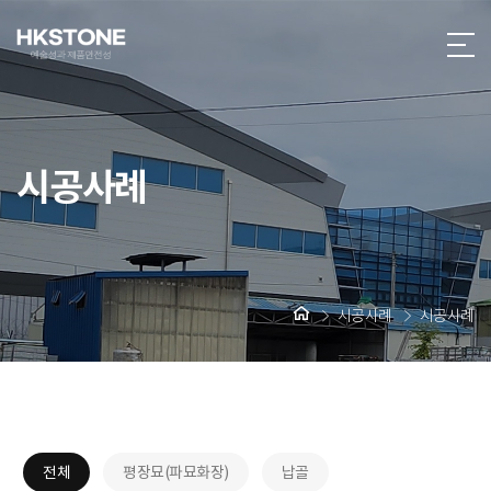
시공사례
시공사례
시공사례
전체
평장묘(파묘화장)
납골