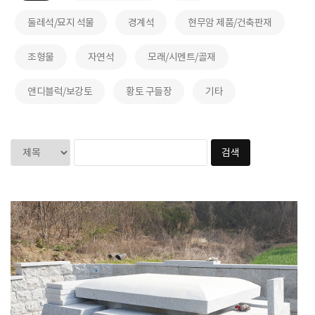
둘레석/묘지 석물
경계석
현무암 제품/건축판재
조형물
자연석
모래/시멘트/골재
앤디블럭/보강토
황토 구들장
기타