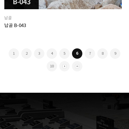
납골
납골 B-043
1
2
3
4
5
6
7
8
9
10