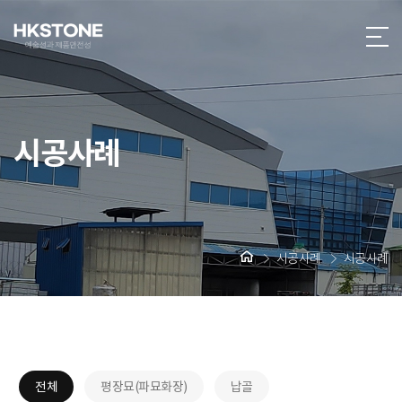
시공사례
시공사례
시공사례
전체
평장묘(파묘화장)
납골