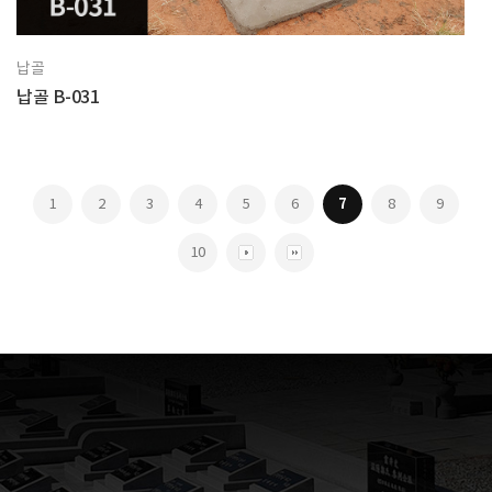
납골
납골 B-031
1
2
3
4
5
6
7
8
9
10