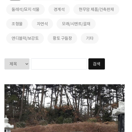
둘레석/묘지 석물
경계석
현무암 제품/건축판재
조형물
자연석
모래/시멘트/골재
앤디블럭/보강토
황토 구들장
기타