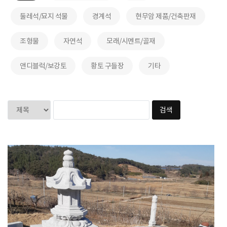
둘레석/묘지 석물
경계석
현무암 제품/건축판재
조형물
자연석
모래/시멘트/골재
앤디블럭/보강토
황토 구들장
기타