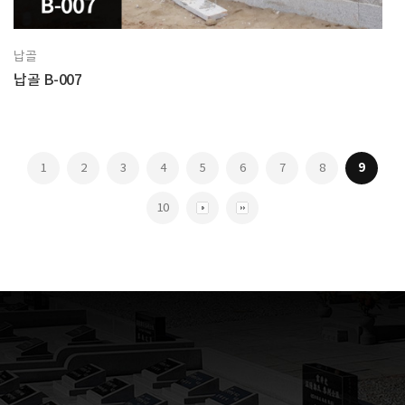
납골
납골 B-007
1
2
3
4
5
6
7
8
9
10