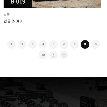
납골
납골 B-019
1
2
3
4
5
6
7
8
9
10