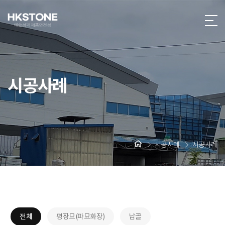
시공사례
시공사례
시공사례
전체
평장묘(파묘화장)
납골