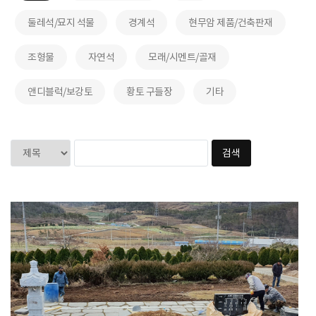
둘레석/묘지 석물
경계석
현무암 제품/건축판재
조형물
자연석
모래/시멘트/골재
앤디블럭/보강토
황토 구들장
기타