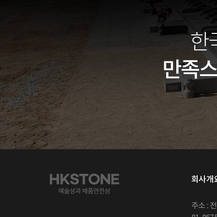
한
만족
회사개
주소 : 