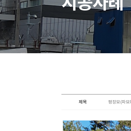
시공사례
제목
평장묘(파묘화장