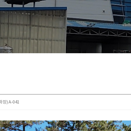
) A-041