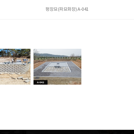
평장묘(파묘화장) A-041