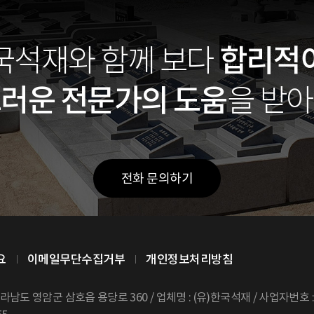
합리적
국석재와 함께
보다
스러운
전문가의 도움
을 받
전화 문의하기
요
이메일무단수집거부
개인정보처리방침
전라남도 영암군 삼호읍 용당로 360 /
업체명 : (유)한국석재 / 사업자번호 