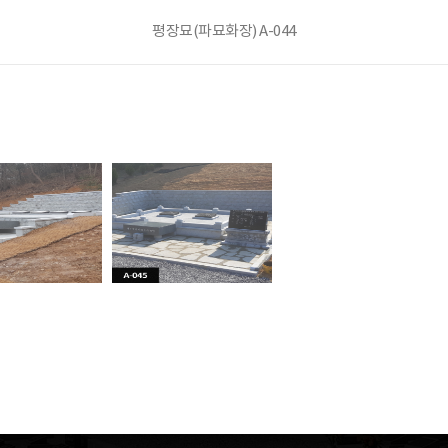
평장묘(파묘화장) A-044