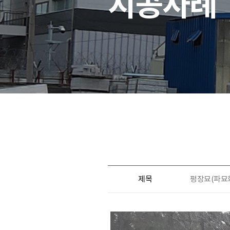
시공사례
제목
평장묘(파묘화장