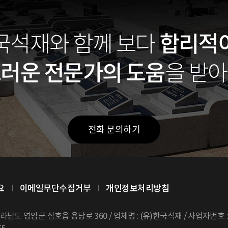
합리적
국석재와 함께
보다
스러운
전문가의 도움
을 받
전화 문의하기
요
이메일무단수집거부
개인정보처리방침
전라남도 영암군 삼호읍 용당로 360 /
업체명 : (유)한국석재 / 사업자번호 