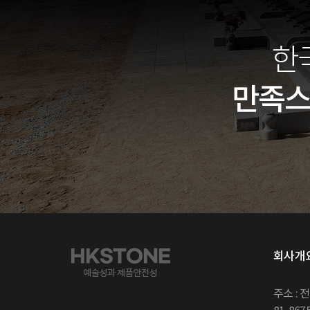
한
만족
회사개
주소 : 