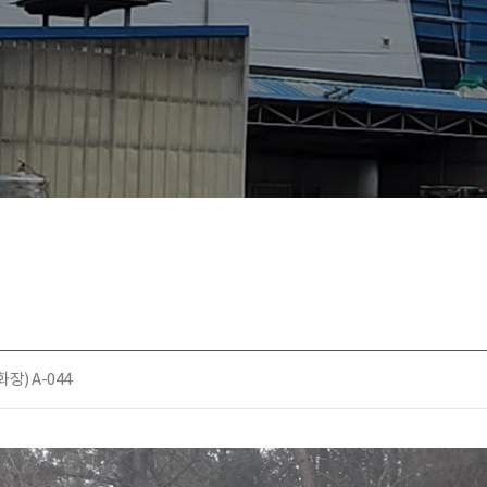
) A-044