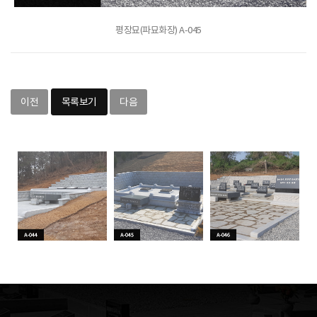
평장묘(파묘화장) A-045
이전
목록보기
다음